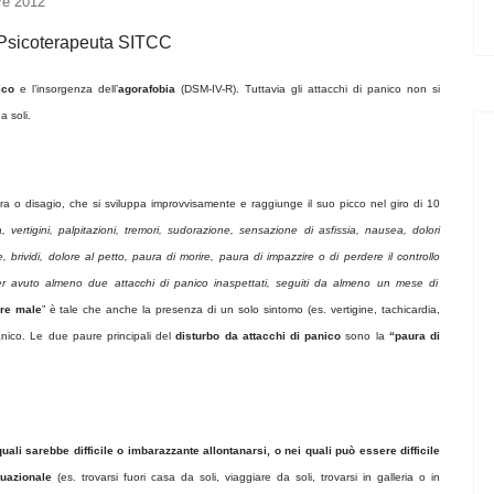
re 2012
a-Psicoterapeuta SITCC
ico
e l’insorgenza dell’
agorafobia
(DSM-IV-R). Tuttavia gli attacchi di panico non si
 soli.
a o disagio, che si sviluppa improvvisamente e raggiunge il suo picco nel giro di 10
, vertigini, palpitazioni, tremori, sudorazione, sensazione di asfissia, nausea, dolori
 brividi, dolore al petto, paura di morire, paura di impazzire o di perdere il controllo
r avuto almeno due attacchi di panico inaspettati, seguiti da almeno un mese di
are male
” è tale che anche la presenza di un solo sintomo (es. vertigine, tachicardia,
panico. Le due paure principali del
disturbo da attacchi di panico
sono la
“paura di
quali sarebbe difficile o imbarazzante allontanarsi, o nei quali può essere difficile
ituazionale
(es. trovarsi fuori casa da soli, viaggiare da soli, trovarsi in galleria o in