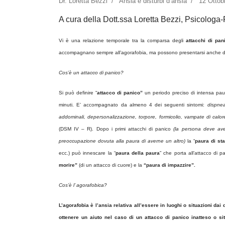
Dr. Loretta Bezzi
Ansia e disturbi d’ansia
12 Ottob
A cura della Dott.ssa Loretta Bezzi, Psicolog
Vi è una relazione temporale tra la comparsa degli
attacchi di pan
accompagnano sempre all’agorafobia, ma possono presentarsi anche da
Cos’è un attacco di panico?
Si può definire “
attacco di panico”
un periodo preciso di intensa paur
minuti. E’ accompagnato da almeno 4 dei seguenti sintomi:
dispnea
addominali, depersonalizzazione, torpore, formicolio, vampate di calore,
(DSM IV – R). Dopo i primi attacchi di panico
(la persona deve ave
preoccupazione dovuta alla paura di averne un altro)
la “
paura di st
ecc.) può innescare la “
paura della paura
” che porta all’attacco di 
morire”
(di un attacco di cuore) e la
“paura di impazzire”.
Cos’è l’ agorafobica?
L’agorafobia è l’ansia relativa all’essere in luoghi o situazioni dai 
ottenere un aiuto nel caso di un attacco di panico inatteso o s