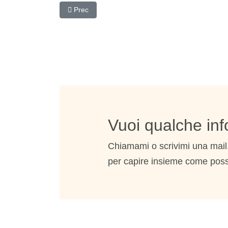
Articolo precedente: Ipocondria: ansia per la salut
Prec
Vuoi qualche inf
Chiamami o scrivimi una mai
per capire insieme come poss