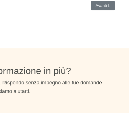
e
Articolo successiv
Avanti
ormazione in più?
l. Rispondo senza impegno alle tue domande
iamo aiutarti.