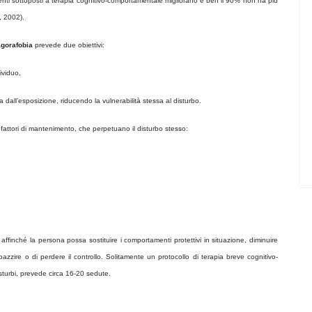
zienti sottoposti a terapia cognitivo-comportamentale migliorano e ben il 90% non ha più
, 2002).
agorafobia
prevede due obiettivi:
dividuo,
ata dall’esposizione, riducendo la vulnerabilità stessa al disturbo.
e fattori di mantenimento, che perpetuano il disturbo stesso:
 affinché la persona possa sostituire i comportamenti protettivi in situazione, diminuire
pazzire o di perdere il controllo. Solitamente un protocollo di terapia breve cognitivo-
isturbi, prevede circa 16-20 sedute.