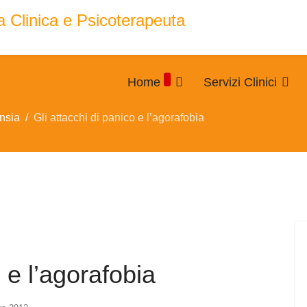
Home
Servizi Clinici
ansia
Gli attacchi di panico e l’agorafobia
o e l’agorafobia