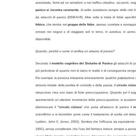
autostrada, fermi ad un semaforo o nel traffico cittadino, sui ponti, negl
panico si incontra raramente
, di solito sussistono sempre delle crisi
da attacchi di panico (DSM-IV-R). Altre volte si tratta di fobie specif
fobico
, che rientra nel
gruppo delle fobie
, spesso correlate e sovrappos
entrare nei negozi o di viaggiare soli in treno, in autobus, in aer
disponibile.
Quando, perché e come si verifica un attacco di panico?
Secondo il
modello cognitivo del Disturbo di Panico
gli attacchi di 
più pericolose di quanto non lo siano in realtà e di conseguenza veng
Per esempio la persona interpreta erroneamente qualche palpitazione 
sintomo iniziale della perdita di controllo o della pazzia. Il
circolo vizio
minaccioso crea uno stato di forte preoccupazione. Quando poi il sog
sperimenterà un ulteriore incremento della preoccupazione, si acuiranno
disinnescare il
“circolo vizioso
” che porta all’attacco di panico il
m
scientifiche e si dovrebbe porre come il trattamento di scelta nel dist
Lyddon, John V. Jones, 2002). Sembra che l’efficacia sia equivalente 
1991), senza considerare che l’uso del farmaco induce sempre a pensare