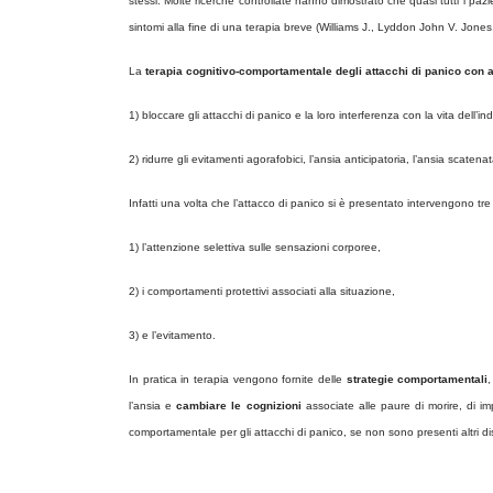
stessi. Molte ricerche controllate hanno dimostrato che quasi tutti i pa
sintomi alla fine di una terapia breve (Williams J., Lyddon John V. Jones
La
terapia cognitivo-comportamentale degli attacchi di panico con 
1) bloccare gli attacchi di panico e la loro interferenza con la vita dell’in
2) ridurre gli evitamenti agorafobici, l’ansia anticipatoria, l’ansia scaten
Infatti una volta che l’attacco di panico si è presentato intervengono tr
1) l’attenzione selettiva sulle sensazioni corporee,
2) i comportamenti protettivi associati alla situazione,
3) e l’evitamento.
In pratica in terapia vengono fornite delle
strategie comportamentali
,
l’ansia e
cambiare le cognizioni
associate alle paure di morire, di im
comportamentale per gli attacchi di panico, se non sono presenti altri d