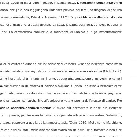
i spazi aperti, in fila al supermercato, in banca, ecc.).
L’agorafobia senza attacchi di
 d’ansia, che però non raggiungono l’intensità prevista per fare una diagnosi di disturbo
iche (es. claustrofobia, Friend e Andrews, 1990). L’
agorafobia
è un
disturbo d’ansia
te, che includono la paura di uscire da casa, la paura della folla, dei posti pubblici, di
eo, ecc. La caratteristica comune è la mancanza di una via di fuga immediatamente
panico si verificano quando alcune sensazioni corporee vengono percepite come molto
ono interpretate come segnali di un’imminente ed
improvvisa catastrofe
(Clark, 1986).
come il segnale di un infarto imminente, oppure una sensazione di nervosismo come il
so
che culmina in un attacco di panico si sviluppa quando uno stimolo percepito come
getto interpreta in modo catastrofico le sensazioni somatiche che lo accompagnano,
 le sensazioni somatiche fino all’esplosione vera e propria dell’attacco di panico. Per
odello cognitivo-comportamentale
è quello più accreditato in base alle evidenze
urbo di panico, perché è un trattamento di provata efficacia sperimentale (Williams J.,
e talora superiore a quella della farmacoterapia (Clum, 1989; Michelson e Marchione,
 che ogni risultato, miglioramento sintomatico sia da attribuire al farmaco e non a se