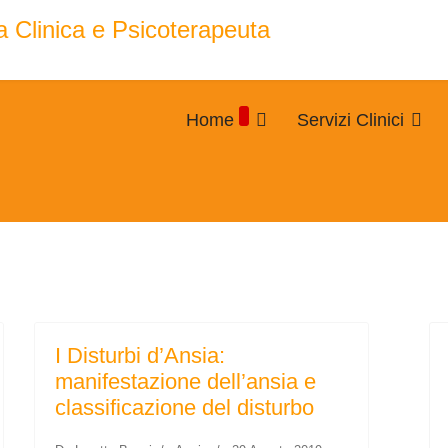
Home
Servizi Clinici
I Disturbi d’Ansia:
manifestazione dell’ansia e
classificazione del disturbo