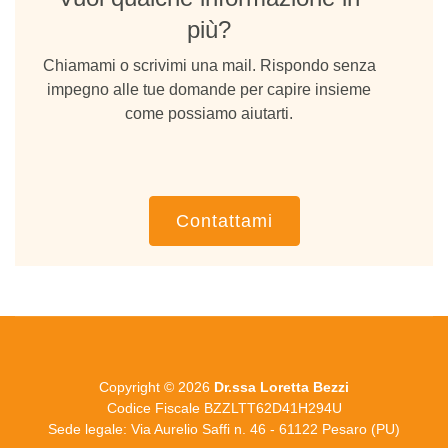
più?
Chiamami o scrivimi una mail. Rispondo senza
impegno alle tue domande per capire insieme
come possiamo aiutarti.
Contattami
Copyright © 2026
Dr.ssa Loretta Bezzi
Codice Fiscale BZZLTT62D41H294U
Sede legale: Via Aurelio Saffi n. 46 - 61122 Pesaro (PU)