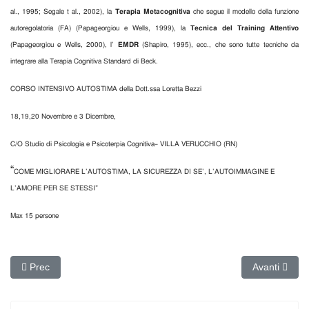
al., 1995; Segale t al., 2002), la
Terapia Metacognitiva
che segue il modello della funzione
autoregolatoria (FA) (Papageorgiou e Wells, 1999), la
Tecnica del Training Attentivo
(Papageorgiou e Wells, 2000), l’
EMDR
(Shapiro, 1995), ecc., che sono tutte tecniche da
integrare alla Terapia Cognitiva Standard di Beck.
CORSO INTENSIVO AUTOSTIMA della Dott.ssa Loretta Bezzi
18,19,20 Novembre e 3 Dicembre,
C/O Studio di Psicologia e Psicoterpia Cognitiva– VILLA VERUCCHIO (RN)
“
COME MIGLIORARE L’AUTOSTIMA, LA SICUREZZA DI SE’, L’AUTOIMMAGINE E
L’AMORE PER SE STESSI”
Max 15 persone
Articolo precedente: Depressione: nuove prospettive di trattament
Articolo suc
Prec
Avanti