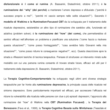
disfunzionale è
il
come si rumina
(A. Bassanini, Stateofmind, ottobre 2011); è
la
ruminazione dei “why” (dei perché)
a mantenere l’umore depresso e sfiduciato (“perché è
successo proprio a me?”, “perché mi caccio sempre nelle solite situazioni?”). Secondo il
modello di Watkins e la Rumination-Focused CBT
da lui sviluppata per il trattamento delle
ricadute depressive, esisterebbe un altro tipo di ruminazione che sarebbe utile, funzionale ed
adattiva (problem solver); è
la ruminazione dei “how” (dei come),
che permetterebbe di
sentirsi efficaci nell’affrontare un problema e pianificare una soluzione (“come faccio a risolvere
questa situazione?”, “come posso fronteggiarla?”, “cosa avrebbe fatto Giovanni nella mia
situazione?”, “come posso ridurre le conseguenze negative?”, ecc). Questa descrizione apre la
strada a riflessioni teoriche di tecnica terapeutica. Pensare di strutturare un intervento mirato sulle
modalità con cui una persona rumina consente di trovare strade future, efficaci ed utili per il
trattamento della depressione (A. Bassanini, Stateofmind, ottobre 2011).
La
Terapia Cognitivo-Comportamentale
ha sviluppato negli ultimi anni diverse strategie
terapeutiche per far fronte alla
ruminazione depressiva
, la principale causa delle ricadute nel
sintomo depressivo. Sono particolarmente importanti ed efficaci, per accrescere l’efficacia nel
ridurre la vulnerabilità alla ricaduta nelle persone con due o più episodi depressivi, l’approccio alla
ruminazione dei “how” di Watkins nella
CBT
(Rumination Focused)
, la
Terapia del
Benessere
(Fava et al., 1998), la
Terapia Cognitiva Basata sulla Minfulness
(Teasdale et