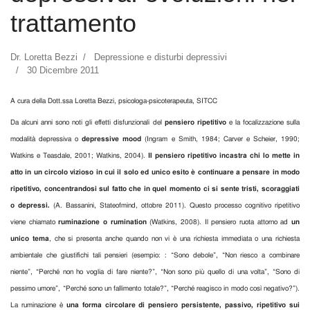
trattamento
Dr. Loretta Bezzi
Depressione e disturbi depressivi
30 Dicembre 2011
A cura della Dott.ssa Loretta Bezzi, psicologa-psicoterapeuta, SITCC
Da alcuni anni sono noti gli effetti disfunzionali del
pensiero ripetitivo
e la focalizzazione sulla
modalità depressiva o
depressive mood
(Ingram e Smith, 1984; Carver e Scheier, 1990;
Watkins e Teasdale, 2001; Watkins, 2004).
Il pensiero ripetitivo incastra chi lo mette in
atto in un circolo vizioso in cui il solo ed unico esito è continuare a pensare in modo
ripetitivo, concentrandosi sul fatto che in quel momento ci si sente tristi, scoraggiati
o depressi.
(A. Bassanini, Stateofmind, ottobre 2011). Questo processo cognitivo ripetitivo
viene chiamato
ruminazione o rumination
(Watkins, 2008). Il pensiero ruota attorno ad
un
unico tema
, che si presenta anche quando non vi è una richiesta immediata o una richiesta
ambientale che giustifichi tali pensieri (esempio: : “Sono debole”, “Non riesco a combinare
niente”, “Perché non ho voglia di fare niente?”, “Non sono più quello di una volta”, “Sono di
pessimo umore”, “Perché sono un fallimento totale?”, “Perché reagisco in modo così negativo?”).
La ruminazione è
una forma circolare di pensiero persistente, passivo, ripetitivo sui