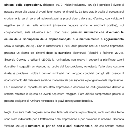
sintomi della depressione.
(Rippere, 1977; Nolen-Hoeksema, 1991); il pensiero è rivolto al
passato e non alla paura di eventi futuri come nel rimuginio. La tendenza è quella di concentrarsi
cronicamente su di sé e ad autoanalizzarsi a prescindere dallo stato d’animo, con valutazioni
negative su di sé, sulle emozioni (diventano negative anche le emozioni positive), sui
comportamenti, sulle situazioni.ì, ecc. Sono questi
pensieri ruminativi che diventano la
causa della ricomparsa della depressione,
del suo mantenimento e aggravamento
(Alloy e colleghi, 2000) . Con la ruminazione il 70% delle persone con un disturbo depressivo
presenta un ritorno dei sintomi dopo la guarigione (ricorrenza) (Mancini e Rainone, 2004).
Secondo Conway e colleghi (2000); la ruminazione non motiva i soggetti a pianificare azioni
riparative, i soggetti non riescono ad uscire dal loro problema, nonostante l’attenzione costante
rivolta al problema. Inoltre i pensieri ruminativi non vengono condivisi con gli altri quando il
riconoscimento del malessere sarebbe fondamentale per superare e per guarire dalla depressione.
La ruminazione in risposta ad uno stato depressivo è associata ad esiti gravemente deleteri e
sembra ritardare la ripresa da eventi depressivi maggiori. Pare difficile comprendere perché le
persone scelgano di ruminare nonostante le gravi conseguenze descritte.
Negli ultimi anni molti progressi sono stati fatti dalla ricerca in psicoterapia, molti modelli e teorie
sono state individuate per il trattamento della depressione e per prevenire le ricadute. Secondo
Watkins (2008) il
ruminare di per sé non è così disfunzionale
, ciò che sembra essere