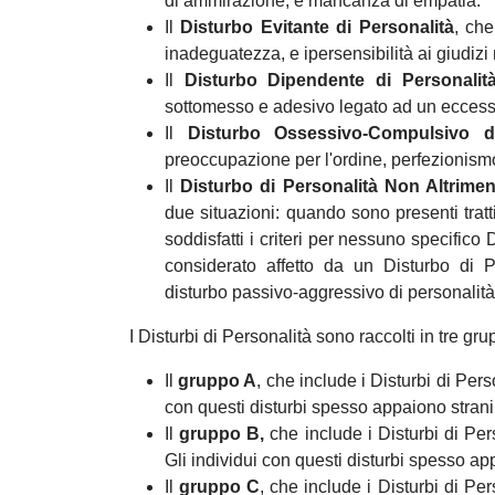
di ammirazione, e mancanza di empatia.
Il
Disturbo Evitante di Personalità
, che
inadeguatezza, e ipersensibilità ai giudizi 
Il
Disturbo Dipendente di Personalit
sottomesso e adesivo legato ad un eccessi
Il
Disturbo Ossessivo-Compulsivo d
preoccupazione per l'ordine, perfezionismo
Il
Disturbo di Personalità Non Altriment
due situazioni: quando sono presenti tratti
soddisfatti i criteri per nessuno specific
considerato affetto da un Disturbo di P
disturbo passivo-aggressivo di personalità
I Disturbi di Personalità sono raccolti in tre gru
Il
gruppo A
, che include i Disturbi di Per
con questi disturbi spesso appaiono strani 
Il
gruppo B,
che include i Disturbi di Pers
Gli individui con questi disturbi spesso app
Il
gruppo C
, che include i Disturbi di P