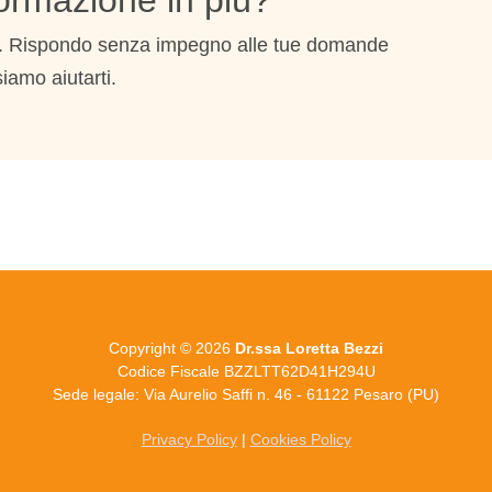
ormazione in più?
l. Rispondo senza impegno alle tue domande
iamo aiutarti.
Copyright © 2026
Dr.ssa Loretta Bezzi
Codice Fiscale BZZLTT62D41H294U
Sede legale: Via Aurelio Saffi n. 46 - 61122 Pesaro (PU)
Privacy Policy
|
Cookies Policy