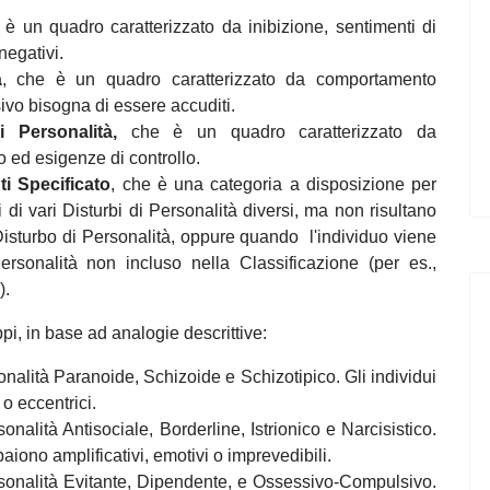
 è un quadro caratterizzato da inibizione, sentimenti di
negativi.
à
, che è un quadro caratterizzato da comportamento
vo bisogna di essere accuditi.
i Personalità,
che
è un quadro caratterizzato da
 ed esigenze di controllo.
i Specificato
, che è una categoria a disposizione per
 di vari Disturbi di Personalità diversi, ma non risultano
o Disturbo di Personalità, oppure quando l'individuo viene
ersonalità non incluso nella Classificazione (per es.,
).
ppi, in base ad analogie descrittive:
sonalità Paranoide, Schizoide e Schizotipico. Gli individui
o eccentrici.
onalità Antisociale, Borderline, Istrionico e Narcisistico.
aiono amplificativi, emotivi o imprevedibili.
ersonalità Evitante, Dipendente, e Ossessivo-Compulsivo.