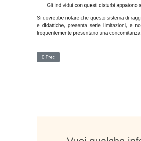
Gli individui con questi disturbi appaiono 
Si dovrebbe notare che questo sistema di raggr
e didattiche, presenta serie limitazioni, e no
frequentemente presentano una concomitanza di 
Articolo precedente: Introduzione su: i disturbi diss
Prec